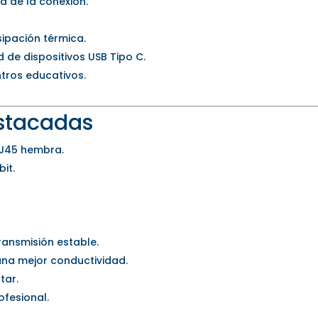
d de la conexión.
sipación térmica.
de dispositivos USB Tipo C.
ntros educativos.
estacadas
RJ45 hembra.
it.
ansmisión estable.
na mejor conductividad.
tar.
ofesional.