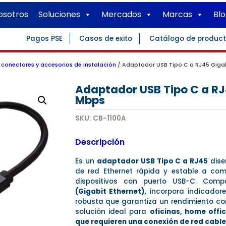
osotros
Soluciones
Mercados
Marcas
Bl
Pagos PSE
Casos de exito
Catálogo de produc
conectores y accesorios de instalación
/ Adaptador USB Tipo C a RJ45 Gigab
Adaptador USB Tipo C a RJ
Mbps
SKU:
CB-1100A
Descripción
Es un
adaptador USB Tipo C a RJ45
dise
de red Ethernet rápida y estable a comp
dispositivos con puerto USB-C. Com
(Gigabit Ethernet)
, incorpora indicador
robusta que garantiza un rendimiento con
solución ideal para
oficinas, home offi
que requieren una conexión de red cabl