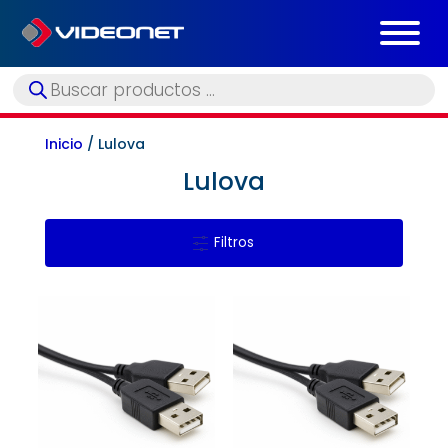
Búsqueda
de
productos
Inicio
/ Lulova
Lulova
Filtros