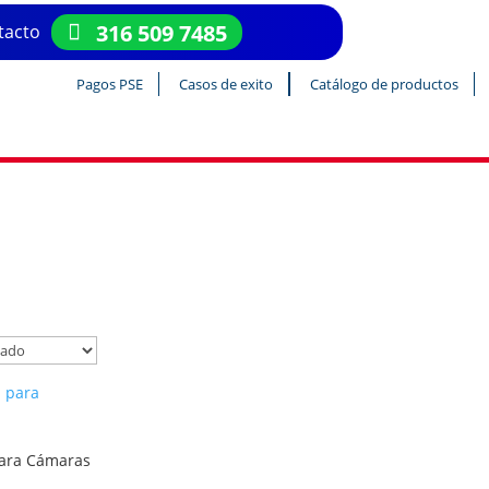
316 509 7485
tacto
Pagos PSE
Casos de exito
Catálogo de productos
para Cámaras