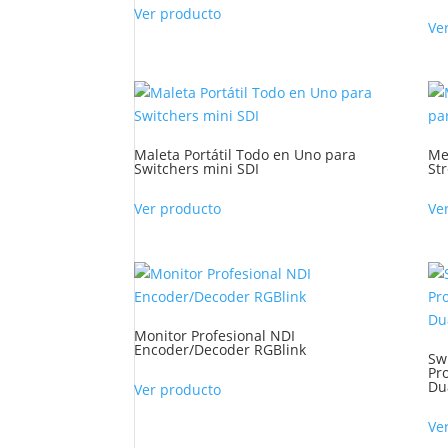
Ver producto
Ve
Maleta Portátil Todo en Uno para
Me
Switchers mini SDI
St
Ver producto
Ve
Monitor Profesional NDI
Encoder/Decoder RGBlink
Sw
Pr
Du
Ver producto
Ve