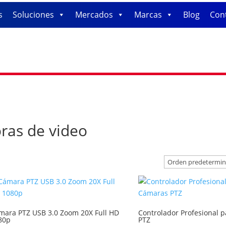
s
Soluciones
Mercados
Marcas
Blog
Con
ras de video
mara PTZ USB 3.0 Zoom 20X Full HD
Controlador Profesional 
80p
PTZ