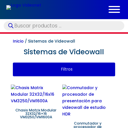
Búsqueda
de
productos
Inicio
/ Sistemas de Videowall
Sistemas de Videowall
Filtros
Chasis Matrix Modular
32X32/16×16
VM3250/VM1600A
Conmutador y
procesador de