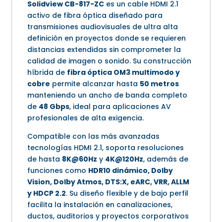
Solidview CB-817-ZC
es un cable HDMI 2.1
activo de fibra óptica diseñado para
transmisiones audiovisuales de ultra alta
definición en proyectos donde se requieren
distancias extendidas sin comprometer la
calidad de imagen o sonido. Su construcción
híbrida de
fibra óptica OM3 multimodo y
cobre
permite alcanzar hasta
50 metros
manteniendo un ancho de banda completo
de
48 Gbps
, ideal para aplicaciones AV
profesionales de alta exigencia.
Compatible con las más avanzadas
tecnologías HDMI 2.1, soporta resoluciones
de hasta
8K@60Hz
y
4K@120Hz
, además de
funciones como
HDR10 dinámico, Dolby
Vision, Dolby Atmos, DTS:X, eARC, VRR, ALLM
y HDCP 2.2
. Su diseño flexible y de bajo perfil
facilita la instalación en canalizaciones,
ductos, auditorios y proyectos corporativos