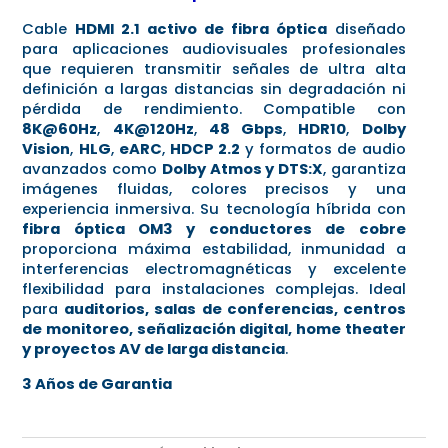
Cable
HDMI 2.1 activo de fibra óptica
diseñado
para aplicaciones audiovisuales profesionales
que requieren transmitir señales de ultra alta
definición a largas distancias sin degradación ni
pérdida de rendimiento. Compatible con
8K@60Hz
,
4K@120Hz
,
48 Gbps
,
HDR10
,
Dolby
Vision
,
HLG
,
eARC
,
HDCP 2.2
y formatos de audio
avanzados como
Dolby Atmos y DTS:X
, garantiza
imágenes fluidas, colores precisos y una
experiencia inmersiva. Su tecnología híbrida con
fibra óptica OM3 y conductores de cobre
proporciona máxima estabilidad, inmunidad a
interferencias electromagnéticas y excelente
flexibilidad para instalaciones complejas. Ideal
para
auditorios, salas de conferencias, centros
de monitoreo, señalización digital, home theater
y proyectos AV de larga distancia
.
3 Años de Garantia