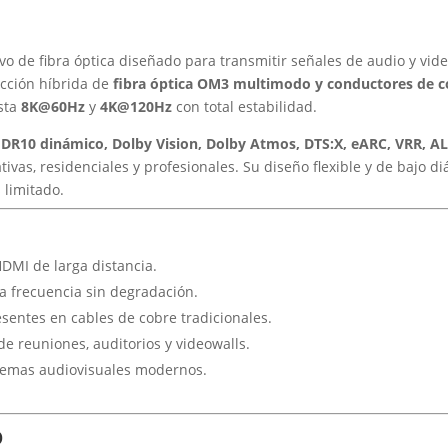
o de fibra óptica diseñado para transmitir señales de audio y video
ucción híbrida de
fibra óptica OM3 multimodo y conductores de c
asta
8K@60Hz
y
4K@120Hz
con total estabilidad.
DR10 dinámico, Dolby Vision, Dolby Atmos, DTS:X, eARC, VRR, A
ivas, residenciales y profesionales. Su diseño flexible y de bajo di
 limitado.
HDMI de larga distancia.
ta frecuencia sin degradación.
sentes en cables de cobre tradicionales.
 de reuniones, auditorios y videowalls.
stemas audiovisuales modernos.
o