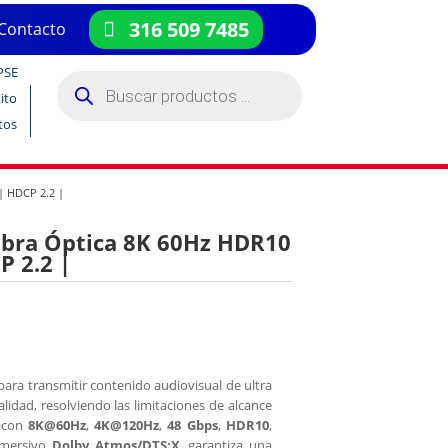
316 509 7485
Contacto
PSE
Búsqueda
de
ito
productos
tos
| HDCP 2.2 |
Fibra Óptica 8K 60Hz HDR10
P 2.2 |
ara transmitir contenido audiovisual de ultra
calidad, resolviendo las limitaciones de alcance
e con
8K@60Hz
,
4K@120Hz
,
48 Gbps
,
HDR10
,
nmersivo
Dolby Atmos/DTS:X
, garantiza una