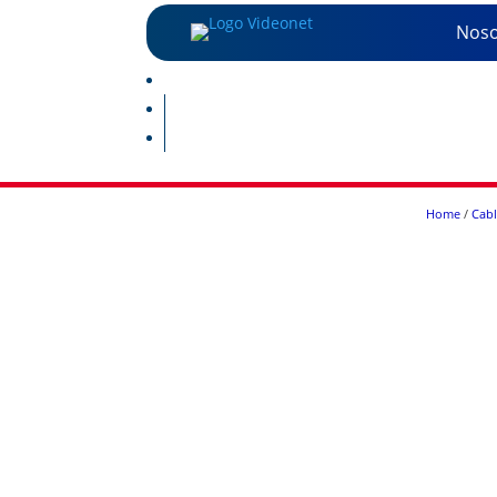
Noso
Home
/
Cab