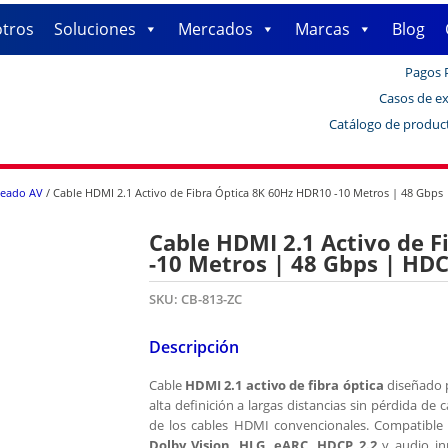
tros
Soluciones
Mercados
Marcas
Blog
Pagos 
Casos de ex
Catálogo de produc
leado AV
/ Cable HDMI 2.1 Activo de Fibra Óptica 8K 60Hz HDR10 -10 Metros | 48 Gbps 
Cable HDMI 2.1 Activo de 
-10 Metros | 48 Gbps | HDC
SKU:
CB-813-ZC
Descripción
Cable
HDMI 2.1 activo de fibra óptica
diseñado p
alta definición a largas distancias sin pérdida de 
de los cables HDMI convencionales. Compatibl
Dolby Vision
,
HLG
,
eARC
,
HDCP 2.2
y audio i