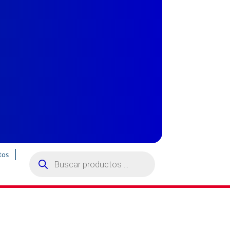
Búsqueda
tos
de
productos