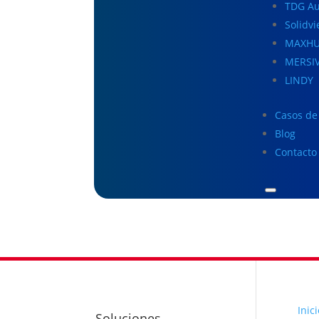
TDG Au
Solidv
MAXH
MERSI
LINDY
Casos de 
Blog
Contacto
Inici
Soluciones