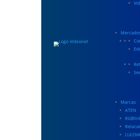
Vi
Mercado
Co
Ed
Ret
Se
Marcas
ATEN
RGBlin
Relaca
LULOV