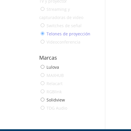
TV y proyector
Streaming y
capturadoras de video
Switches de señal
Telones de proyección
Videoconferencia
Marcas
Lulova
MAXHUB
Relacart
RGBlink
Solidview
TDG Audio