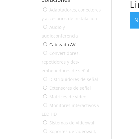
Li
Adaptadores, conectores
y accesorios de instalación
N
Audio y
audioconferencia
Cableado AV
Convertidores,
repetidores y des-
embebedores de señal
Distribuidores de señal
Extensores de señal
Matrices de video
Monitores interactivos y
LED HD
Sistemas de Videowall
Soportes de videowall,