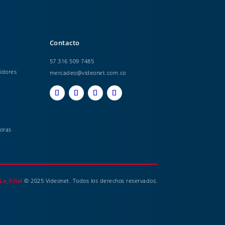
Contacto
57 316 509 7485
idores
mercadeo@videonet.com.co
oras
La_Filial
© 2025 Videonet. Todos los derechos reservados.