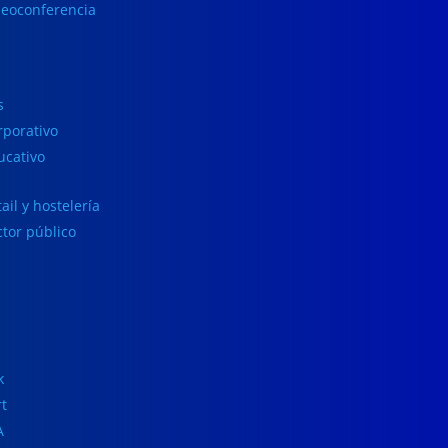
deoconferencia
s
rporativo
ucativo
ail y hostelería
ctor público
k
rt
A