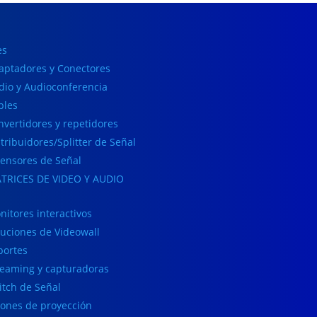
es
aptadores y Conectores
dio y Audioconferencia
bles
nvertidores y repetidores
stribuidores/Splitter de Señal
tensores de Señal
TRICES DE VIDEO Y AUDIO
nitores interactivos
luciones de Videowall
portes
reaming y capturadoras
itch de Señal
lones de proyección