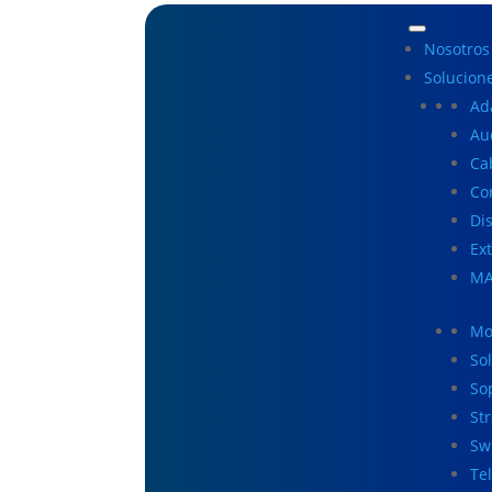
Nosotros
Solucion
Ad
Au
Ca
Co
Di
Ex
MA
Mo
So
So
St
Sw
Te