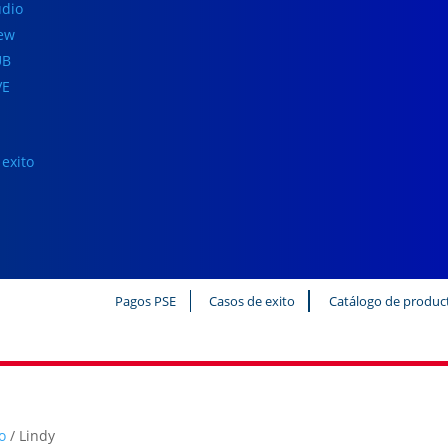
dio
iew
UB
VE
exito
Pagos PSE
Casos de exito
Catálogo de produc
o
/ Lindy