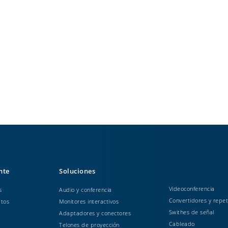
ente
Soluciones
Videoconferencia
s
Audio y conferencia
Convertidores y repet
atos
Monitores interactivos
Swithes de señal
Adaptadores y conectores
Cableado
Telones de proyección