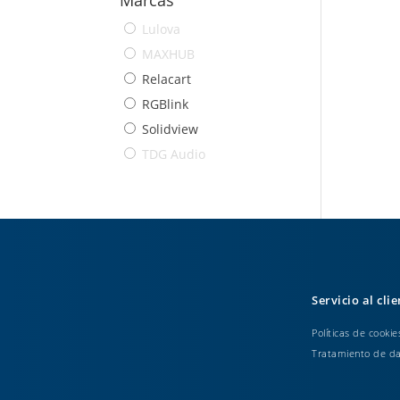
Lulova
MAXHUB
Relacart
RGBlink
Solidview
TDG Audio
Servicio al cli
Políticas de cookie
Tratamiento de d