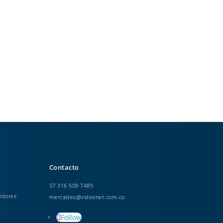
Contacto
57 316 509 7485
idores
mercadeo@videonet.com.co
Follow