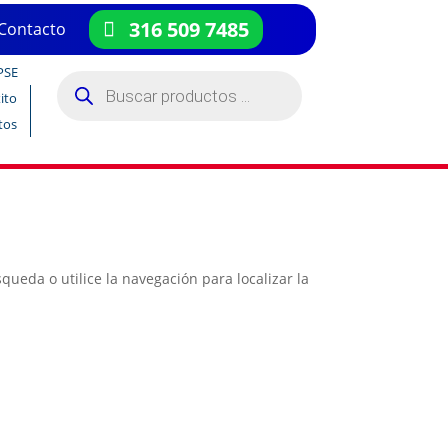
316 509 7485
Contacto
PSE
Búsqueda
de
ito
productos
tos
ueda o utilice la navegación para localizar la