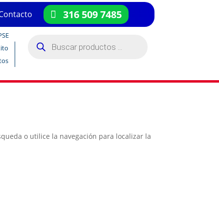
316 509 7485
Contacto
PSE
Búsqueda
de
ito
productos
tos
ueda o utilice la navegación para localizar la