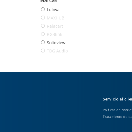
Lulova
MAXHUB
Relacart
RGBlink
Solidview
TDG Audio
Servicio al cli
Políticas de cookie
Tratamiento de d