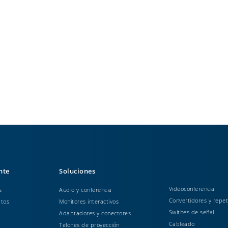
ente
Soluciones
Videoconferencia
s
Audio y conferencia
Convertidores y repet
atos
Monitores interactivos
Swithes de señal
Adaptadores y conectores
Cableado
Telones de proyección