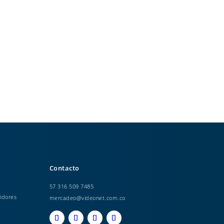
Contacto
57 316 509 7485
idores
mercadeo@videonet.com.co