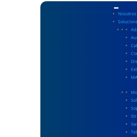
Nosotros
Solucion
Ad
Au
Ca
Co
Di
Ex
MA
Mo
So
So
St
Sw
Te