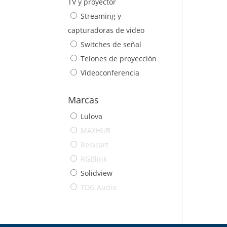
TV y proyector
Streaming y
capturadoras de video
Switches de señal
Telones de proyección
Videoconferencia
Marcas
Lulova
MAXHUB
Relacart
RGBlink
Solidview
TDG Audio