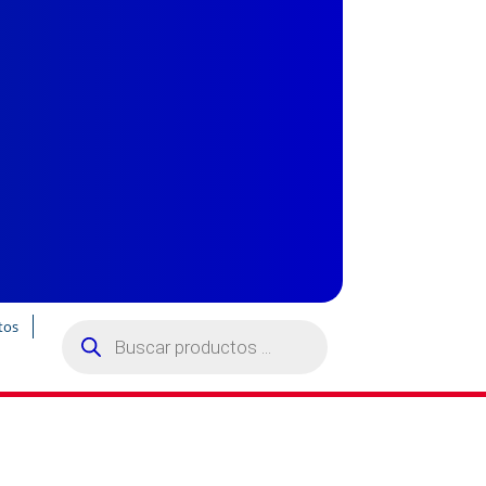
Búsqueda
tos
de
productos