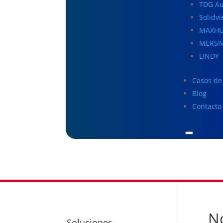
TDG Au
Solidv
MAXH
MERSI
LINDY
Casos de 
Blog
Contacto
No
Soluciones