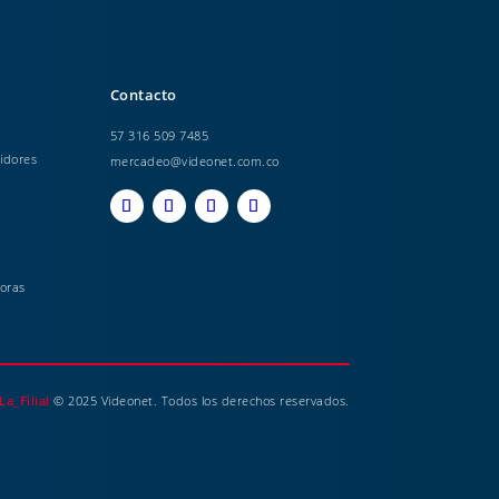
Contacto
57 316 509 7485
idores
mercadeo@videonet.com.co
oras
La_Filial
© 2025 Videonet. Todos los derechos reservados.