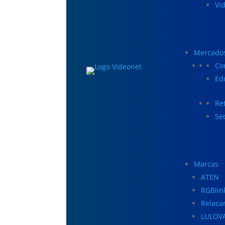
Vi
Mercado
Co
Ed
Ret
Se
Marcas
ATEN
RGBlin
Relaca
LULOV