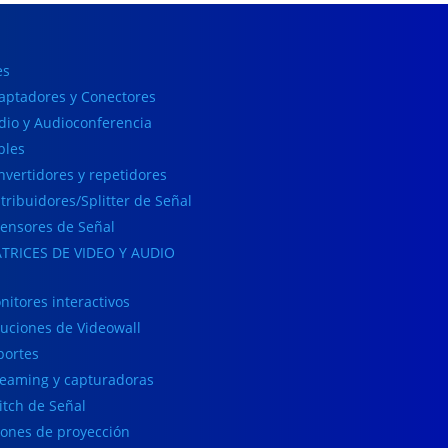
es
aptadores y Conectores
dio y Audioconferencia
bles
nvertidores y repetidores
stribuidores/Splitter de Señal
tensores de Señal
TRICES DE VIDEO Y AUDIO
nitores interactivos
luciones de Videowall
portes
reaming y capturadoras
itch de Señal
lones de proyección