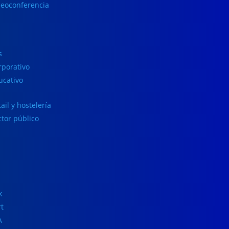
deoconferencia
s
rporativo
ucativo
ail y hostelería
ctor público
k
rt
A