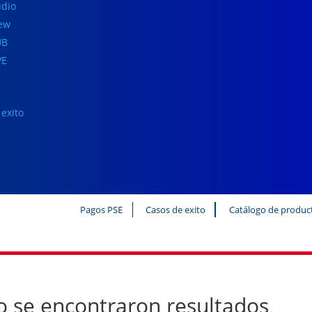
dio
iew
UB
VE
exito
Pagos PSE
Casos de exito
Catálogo de produc
 se encontraron resultados