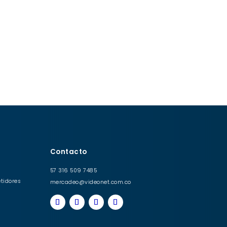
Contacto
57 316 509 7485
etidores
mercadeo@videonet.com.co