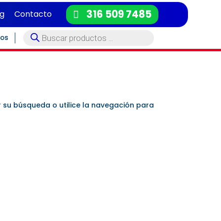
316 509 7485
og
Contacto
Búsqueda
tos
de
productos
r su búsqueda o utilice la navegación para