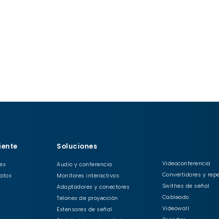
liente
Soluciones
Videoconferencia
ies
Audio y conferencia
Convertidores y rep
atos
Monitores interactivos
Swithes de señal
Adaptadores y conectores
Cableado
Telones de proyección
Videowall
Extensores de señal