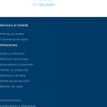
TDG Audio
Servicio al cliente
Políticas de cookies
Tratamiento de datos
Soluciones
Audio y conferencia
Monitores interactivos
Adaptadores y conectores
Telones de proyección
Extensores de señal
Distribuidores de señal
Matrices de video
Videoconferencia
Convertidores y repetidores